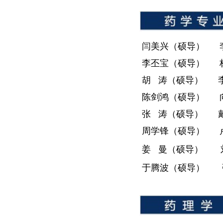
闫美兴（硕导）
李丕宝（
硕
导
）
胡 涛（
硕
导
） 
陈剑鸿（
硕
导
）
张 涛（
硕
导
）
周学锋（
硕
导
）
姜 曼
（
硕
导
）
于腾
波（硕导）