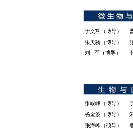
于文功（博导）
朱天骄（博导）
刘 军（博导）
张峻峰（博导）
杨金波（博导）
张海峰（硕导）