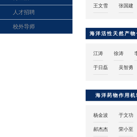
王文雪
张国建
人才招聘
校外导师
海洋活性天然产物
江涛
徐涛
于日磊
吴智勇
海洋药物作用机
杨金波
于文功
郝杰杰
荣小至