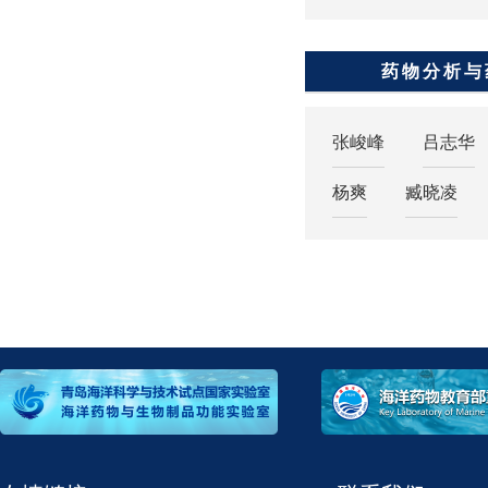
药物分析与
张峻峰
吕志华
杨爽
臧晓凌