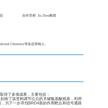
后
合作导师:
Jia Zhou
教授
 Medicinal Chemistry等杂志审稿人。
取得了多项成果，主要包括：
，
刻画了该变构调节位点的关键氨基酸残基
，
利用
能
，
为下一步寻找
BRD4
新的作用靶点和信号通路