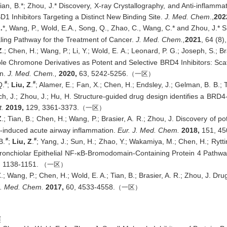
Tian, B.*; Zhou, J.* Discovery, X-ray Crystallography, and Anti-inflamm
D1 Inhibitors Targeting a Distinct New Binding Site.
J. Med. Chem
.,
202
.
*, Wang, P., Wold, E.A., Song, Q., Zhao, C., Wang, C.* and Zhou, J.* 
ling Pathway for the Treatment of Cancer.
J. Med. Chem.,
2021
, 64 (8)
Z
.; Chen, H.; Wang, P.; Li, Y.; Wold, E. A.; Leonard, P. G.; Joseph, S.; Br
ble Chromone Derivatives as Potent and Selective BRD4 Inhibitors: Sca
on.
J. Med. Chem.,
2020,
63, 5242-5256.
（一区）
#
#
Q.
;
Liu, Z
.
; Alamer, E.; Fan, X.; Chen, H.; Endsley, J.; Gelman, B. B.; 
ch, J.; Zhou, J.; Hu, H. Structure-guided drug design identifies a BRD
t.
2019,
129, 3361-3373.
（一区）
Z
.; Tian, B.; Chen, H.; Wang, P.; Brasier, A. R.; Zhou, J. Discovery of p
induced acute airway inflammation.
Eur. J. Med. Chem.
2018,
151, 45
#
#
B.
;
Liu, Z
.
; Yang, J.; Sun, H.; Zhao, Y.; Wakamiya, M.; Chen, H.; Ryttin
ronchiolar Epithelial NF-κB-Bromodomain-Containing Protein 4 Pathwa
 1138-1151.
（一区）
Z
.; Wang, P.; Chen, H.; Wold, E. A.; Tian, B.; Brasier, A. R.; Zhou, J. 
J. Med. Chem.
2017,
60, 4533-4558.
（一区）
作