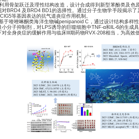
利用骨架跃迁及理性结构改造，设计合成得到新型苯酚类及色
现对
BRD4
及
BRD4 BD1
的选择性。通过分子生物学手段揭示了
CIG5
等基因表达的抗气道炎症作用机制。
基于喹唑啉酮类海洋生物碱
penipanoid C
，通过设计结构多样
级小分子抑制剂，对
LPS
诱导的巨噬细胞中
TNF-α
和
IL-6
的生成
下对全身炎症的缓解作用与临床
III
期药物
RVX-208
相当
，为高效