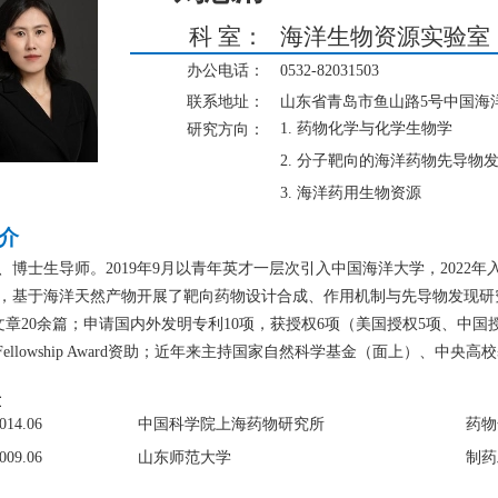
科 室：
海洋生物资源实验室
办公电话：
0532-8203
1503
联系地址：
山东省青岛市鱼山路5号中国海
1. 药物化学与化学生物学
研究方向：
2. 分子靶向的海洋药物先导物
3. 海洋药用生物资源
介
、博士生导师。2
019
年9月以青年英才一层次引入中国海洋大学，2
022
年
，基于海洋天然产物开展了靶向药物设计合成、作用机制与先导物发现研
文章20
余
篇；申请国内外发明专利10项，获授权6项（美国授权5项、中国
 Fellowship Award资助；
近年来主持国家自然科学基金（面上）、中央高校
景
-2014.06
中国科学院上海药物研究所
药物
009.06
山东师范大学
制药