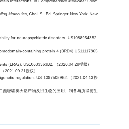
otein Interactions. In
Comprehensive Medicinal Chem
aling Molecules
, Choi, S., Ed. Springer New York: New
bility for neuropsychiatric disorders.
US10889543B2
.
 bromodomain-containing protein 4 (BRD4).
US11117865
 agents (LRAs). US10633363B2.
2020.04.28
（
授权）
.
2021.09.21
（
授权）
igenetic regulation. US 10975059B2.
2021.04.13
（
授
二酮哌嗪类天然产物及衍生物的应用、制备与所得衍生