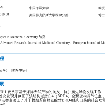
历
至今
中国海洋大学
教授
019.08
美国得克萨斯大学医学分部
博士
职
pics in Medicinal Chemsitry
编委
f Advanced Research, Journal of Medicinal Chemistry
、Europea
n Journal of
程
物学》《药学英语》
展
来主要从事基于海洋天然产物的抗炎、抗肿瘤先导物发现工作，
首次发现并刻画了溴结构域蛋白
4
（
BRD4
）全新变构调节位点
单点突变验证了其干扰组蛋白赖氨酸对
BRD4
经典口袋的结合功
基础。