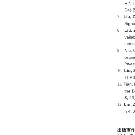
R.*; 
D4) B
Liu, Z
7.
Signa
Liu, 
8.
vaila
luati
Niu, 
9.
orani
Inves
Liu, 
10.
TLR3-
Tian, 
11.
the B
8,
23,
Liu, 
12.
n 4.
出版著