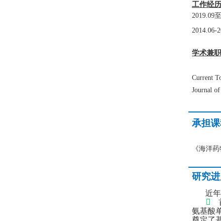
工作经
2
019.09
2
014.06-2
学术兼
Current
To
J
our
nal o
承担课
《海洋药
研究进
近年

氨基酸
奠定了