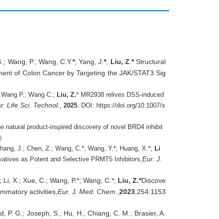
 G.; Wang, P.; Wang, C.Y.
*
; Yang, J.
*
;
Liu, Z
.
*
Structural
tment of Colon
Cancer by Targeting the JAK/STAT3 Sig
I.; Wang P.; Wang C.;
Liu, Z.
* MR2938 relives DSS-induced
r. Life Sci. Technol.
,
2025
, DOI: https://doi.org/10.1007/s
e natural product-inspired discovery of novel BRD4 inhibit
）
 Zhang, J.; Chen, Z.; Wang, C.*; Wang, Y.*; Huang, X.*;
Li
Eur. J.
ivatives as Potent and Selective PRMT5 Inhibitors,
; Li, X.; Xue, C.; Wang, P.*; Wang, C.*;
Liu, Z.*
Discove
ammatory activities,
Eur. J. Med. Chem.
,
2023
,254:1153
d, P. G.; Joseph, S.; Hu, H.; Chiang, C. M.; Brasier, A.