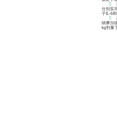

分别实
子
IL-6
和

纳摩尔
kg
剂量