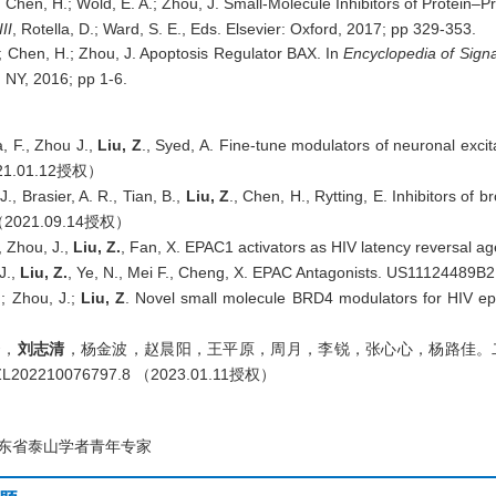
; Chen, H.; Wold, E. A.; Zhou, J. Small-Molecule Inhibitors of Protein–Pr
III
, Rotella, D.; Ward, S. E., Eds. Elsevier: Oxford, 2017; pp 329-353.
.; Chen, H.; Zhou, J. Apoptosis Regulator BAX. In
Encyclopedia of Sign
, NY, 2016; pp 1-6.
, F., Zhou J.,
Liu, Z
.
, Syed, A. Fine-tune modulators of neuronal excita
21.01.12
授权）
J., Brasier, A. R., Tian, B.,
Liu, Z
., Chen, H., Rytting, E. Inhibitors of
2021.09.14
（
授权）
, Zhou, J.,
Liu, Z.
, Fan, X. EPAC1 activators as HIV latency reversal
J.,
Liu, Z.
, Ye, N., Mei F., Cheng, X. EPAC Antagonists. US11124489B2
.; Zhou, J.;
Liu, Z
. Novel small molecule BRD4 modulators for HIV ep
云，
刘志清
，杨金波，赵晨阳，王平原，周月，李锐，张心心，杨路佳。
ZL202210076797.8
2
023.01.11
（
授权）
东省泰山学者青年专家