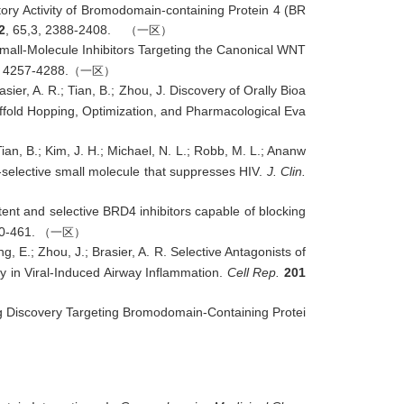
atory Activity of Bromodomain-containing Protein 4 (BR
2
, 65,3, 2388-2408.
（一区）
Small-Molecule Inhibitors Targeting the Canonical WNT
, 4257-4288.
（一区）
asier, A. R.; Tian, B.; Zhou, J. Discovery of Orally Bioa
ffold Hopping, Optimization, and Pharmacological Eva
Tian, B.; Kim, J. H.; Michael, N. L.; Robb, M. L.; Ananw
4-selective small molecule that suppresses HIV.
J. Clin.
otent and selective BRD4 inhibitors capable of blocking
0-461.
（一区）
g, E.; Zhou, J.; Brasier, A. R. Selective Antagonists of
y in Viral-Induced Airway Inflammation.
Cell Rep.
201
Drug Discovery Targeting Bromodomain-Containing Protei