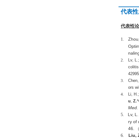
代表性
代表性
Zhou,
1.
Optim
nalin
2.
Lv, L.
coliti
42995
3.
Chen
ors wi
4.
Li, H
.
u
,
Z.
*
Med.
Lv, L.
5.
ry of
46.
Liu, 
6.