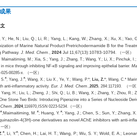
成果
论文
 Y.; He, N.; Liu, Q.; Li, R.; Yang, L.; Kang, W.; Zhang, X.; Xu, X.; Yao,
ization of Marine Natural Product Pretrichodermamide B for the Trea
g Pathway.
J. Med. Chem.
,
2024
Jul 11;67(13):10783-10794.
（一区）
; Maimaitiming, M.; Xia, S.; Yang, J.; Zhang, T.; Wang, Y.; Li, X.; Pinchuk, 
Ma
s in mice through inhibiting NF-κB signaling and improving epithelial barrier.
-025-00285-x.
（一区）
#
#
, S.
; Yang, J.
; W
ang
, X.; Liu X., Ye, Y.; Wang, P.*;
Liu, Z.
*; Wang, C.* Marin
Eur. J. Med. Chem.
th anti-inflammatory activity.
,
2025
, 284:117193.
（一区
; Yang, H.; Liu, L.; Zheng, J.; Shi, Q.; Li, B.; Wang, X.; Zhang, Y.; Zhou, R.;
One Stone Two Birds: Introducing Piperazine into a Series of Nucleoside Der
 Chem.
,
2024
,
116970,
ISSN 0223-5234.
（一区）
#
#
#
;
Maimaitiming, M.
;
Huang, Y.
; Yang, J.; Chen, S.; Sun, Y.; Zhang, X.
 quinazolin-4(3H)-one derivatives as novel AChE inhibitors with anti-infl
（一区）
#
#
Z
.
; Li, Y.
; Chen, H.; Lai, H. T.; Wang, P.; Wu, S. Y.; Wold, E. A.; Leonar