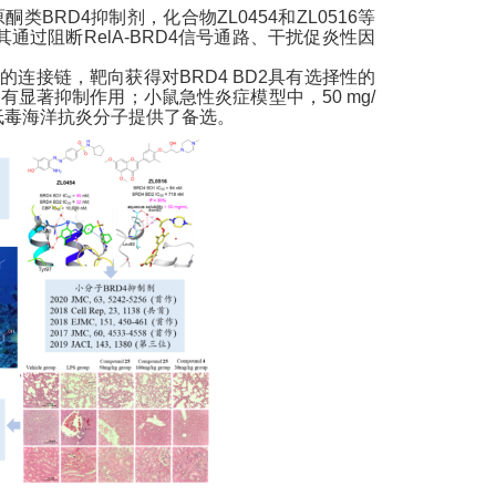
原酮类
BRD4
抑制剂，化合物
ZL0454
和
ZL0516
等
其通过阻断
RelA-BRD4
信号通路、干扰促炎性因
性的连接链，靶向获得对
BRD4 BD2
具有选择性的
具有显著抑制作用；小鼠急性炎症模型中，
50 mg/
低毒海洋抗炎分子提供了备选。