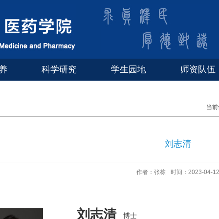
养
科学研究
学生园地
师资队伍
当前
刘志清
作者：张栋
时间：2023-04-1
刘志清
博士