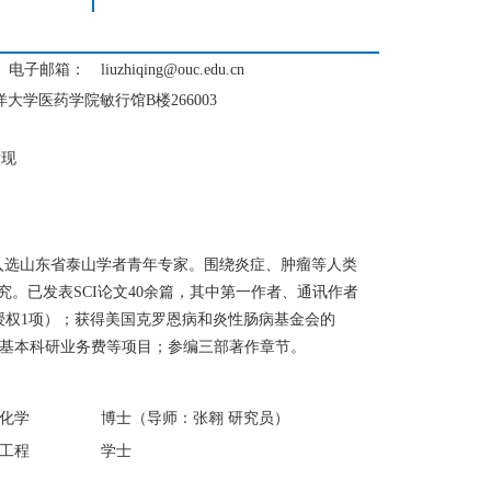
电子邮箱：
liuzhiqing
@ouc.edu.cn
洋大学医药学院敏行馆B楼
266003
发现
入选山东省泰山学者青年专家。围绕炎症、肿瘤等人类
究。已发表
SCI论文40余篇，其中第一作者、通讯作者
授权1项）；获得美国克罗恩病和炎性肠病基金会的
基本科研业务费等项目；
参编
三
部著作章节
。
化学
博士（导师：张翱 研究员）
工程
学士