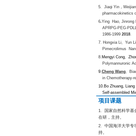
5.
Jiaqi Yin
，
Weijian
pharmacokinetics o
6
.
Ying Hao,
Jinrong
APRPG-PEG-PDLLA/
1986-1999
2018
.
7.
Hongxia
Li, Yun L
Pimecrolimus
Nanop
8.
Mengyi Cong
,
Zho
Polymannuronic
Aci
9.
Cheng Wang
, Bia
in Chemotherapy-re
10.
Bo Zhuang, Liang
Self-assembled
Mic
项目课题
1.
国家自然科学基
在
研
，主持。
2.
中国海洋大学专
持。