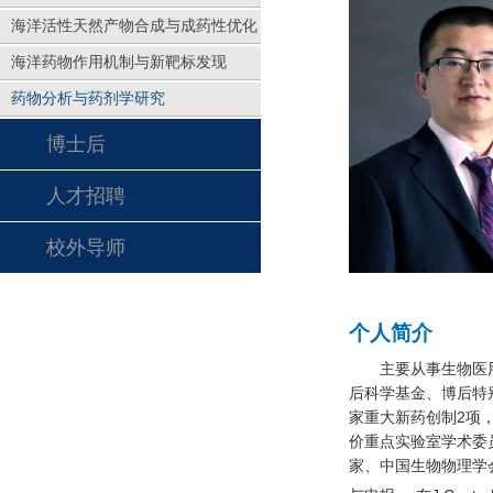
海洋活性天然产物合成与成药性优化
海洋药物作用机制与新靶标发现
药物分析与药剂学研究
博士后
人才招聘
校外导师
个人简介
主要从事
生物医
后科学基金、
博后特
家重大新药创制
2
项
价重点实验室学术委
家、中国生物物理学