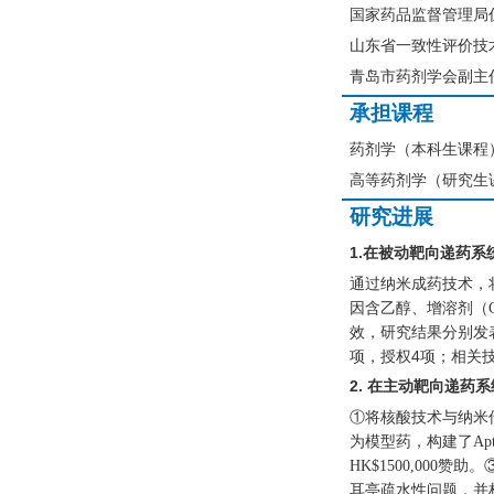
国家药品监督管理局
山东省一致性评价技
青岛市药剂学会副主
承担课程
药剂学（本科生课程
高等药剂学（研究生
研究进展
1.
在被动靶向递药系
通过纳米成药技术，
因含乙醇、增溶剂
（
效，研究结果分别发
项，授权
4
项；
相关
2.
在主动靶向递药系
①将核酸技术与纳米
为模型药，构建了
Apt
赞助。
HK$1500,000
耳亭疏水性问题，并