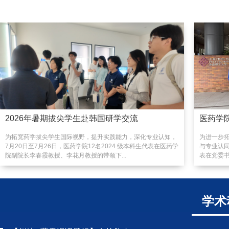
2026年暑期拔尖学生赴韩国研学交流
医药学
为拓宽药学拔尖学生国际视野，提升实践能力，深化专业认知，
为进一步
7月20日至7月26日，医药学院12名2024 级本科生代表在医药学
与专业认同
院副院长李春霞教授、李花月教授的带领下...
表在党委书
学术