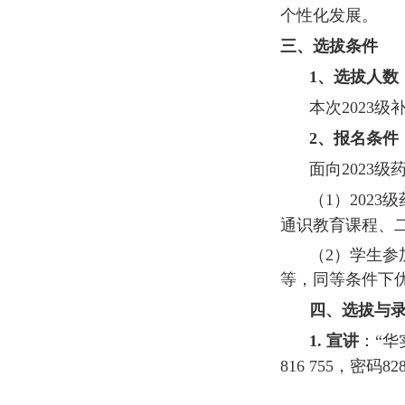
个性化发展。
三、选拔条件
1
、选拔人数
本次
2023
级
2
、报名条件
面向
2023
级
（
1
）
2023
级
通识教育课程、
（
2
）学生参
等，同等条件下
四、选拔与
1.
宣讲
：“华
816 755
，密码
82