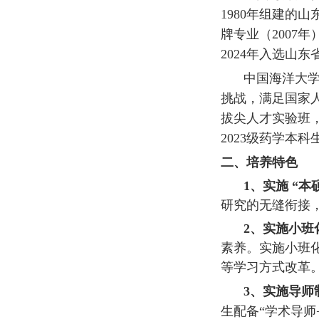
1980
年组建的山
牌专业（
2007
年
2024
年入选山东
中国海洋大
挑战，满足国家
拔尖人才实验班
2023
级药学本科
二、培养特色
1
、实施
“
本
研究的无缝衔接
2
、实施小班
素养。实施小班
等学习方式改革
3
、实施导师
生配备
“
学术导师