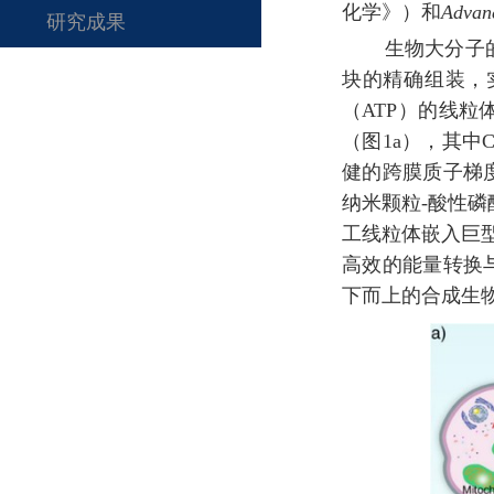
化学》）和
Advan
研究成果
生物大分子
块的精确组装，
（ATP）的线
（图1
a
）
，其中
健的跨膜质子梯度以
纳米颗粒-酸性磷
工线粒体嵌入巨型
高效的能量转换
下而上的合成生