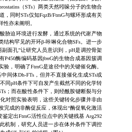
yprostatins（STs）两类天然吲哚分子的生物合
报道，同时STs仅知FqzB/FtmG与螺环形成有关
样性亦未阐明。
酸胁迫环境进行发酵，
通过系统的代谢产物
结构罕见的开环β-咔啉化合物SFs。进一步
“两副面孔”让研究人员意识到，pH是调控骨架
P450酶编码基因
ftm
G的生物合成基因簇调
验，明确了FtmG是途径中的关键催化酶。
中间体Dh-FTs，但并不直接催化生成STs或
在不同pH条件下可自发产生截然不同的化学转
Ts；而在酸性条件下，则经酰胺键断裂与分
酶催化对照实验表明，这些关键转化步骤并非由
自发完成的非酶促反应，体现出“酶促氧化激活
出FtmG活性位点中的关键残基 Arg292
基于此机制，研究人员进一步在体外条件下调控