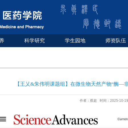
养
科学研究
学生园地
师资队伍
【王乂&朱伟明课题组】在微生物天然产物“酶—
作者：蔡超
时间：2025-10-1