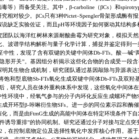
等）而备受关注。其中，β-carboline（βCs）和spirotr
究相对较少。βCs只有3种Pictet–Spengler骨架形成酶有
假说缺乏实验佐证，而且pH等环境因子如何驱动其结构多
究团队以海洋红树林来源耐酸曲霉为研究对象，模拟天然
化、波谱学结构解析与量子化学计算，
捕捉并鉴定得到一类
至中性，发现了含有双键的关键中间体Db-FTs。酸—碱
隐形开关”。
基因组分析揭示这些化合物的合成受一段含有
探明其生物合成机制，研究团队通过基因敲除与异源表达实
能将饱和型底物Sb-FTs氧化生成双键中间体
Db-FTs
及双羟基
。随后，研究人员在体外重构体系中发现，这些氧化中间体
中性环境中，经氧气参与的分子内环化反应生成螺环产物S
生成开环型β-咔啉衍生物SFs。进一步的同位素示踪和
催化，而是由FtmG生成的高能中间体在特定环境条件下
件诱导重排”的协同机制。研究还通过分子对接与定点突变鉴定
s442，在控制底物定位及选择性氧化中发挥核心作用。