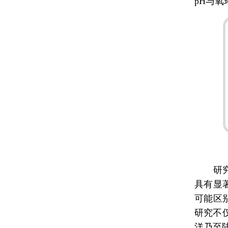
pH与氧
研
具有显
可能区
研究不
洋乃至