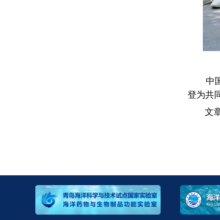
中
登为共
文章