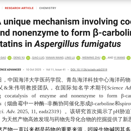
日，中国海洋大学医药学院、青岛海洋科技中心海洋药物
乂
&朱伟明
教授团队，在
国际知名学术期刊
Science Ad
ng cocatalysis of enzyme and nonenzyme to form β-carb
s
（烟曲霉中一种酶–非酶协同催化形成β-carboline和spiro
ci. Adv.
2025, 11, eadz2319）。该研究首次揭示
，为天然产物高效发现与药物先导化合物的挖掘提供了新
然产物一直以来都是药物的重要来源，吲哚生物碱因其多