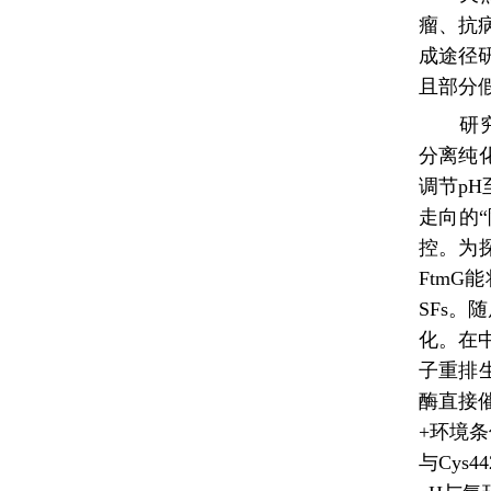
瘤、抗病毒
成途径研
且部分
研
分离纯
调节pH
走向的“
控。为
FtmG
SFs
化。在
子重排
酶直接
+环境条
与Cy