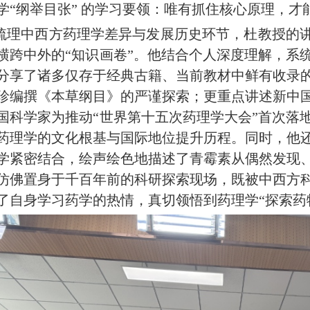
学
“纲举目张” 的学习要领
：
唯有抓住核心原理，才
中西方药理学差异与发展历史环节，杜
教授
的
横跨中外的“知识画卷”。他结合个人深度理解
，
系
分享了诸多仅存于经典古籍、当前教材中鲜有收录
珍编撰《本草纲目》的严谨探索；更重点讲述新中
国科学家为推动
“世界第十五次药理学大会”
首次
落
药理学的文化根基与国际地位提升历程。同时，他
学紧密结合，绘声绘色地描述了青霉素从偶然发现
仿佛置身于千百年前的科研探索现场，既被
中西方
了自身学习药学的热情，真切领悟到药理学
“探索