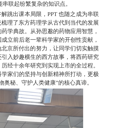
能串联起纷繁复杂的知识点。
讲解跳出课本局限，PPT 也随之成为串联
统梳理
了
东方药理学从古代到当代的发展
的药学典故
。
从孙思邈的药物应用智慧，
国成立前后老一辈科学家的开创性贡献，
地北京所付出的努力，让同学们切实触摸
还引入妙趣横生的西方故事，将西药研究
、历经十余年研究到实现上市的全过程。
科学家们的坚持与创新精神所打动，更极
药物奥秘、守护人类健康”的核心真谛。