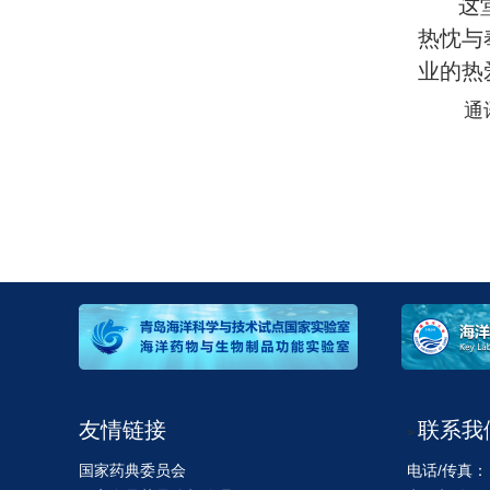
这
热忱与
业的热
通
友情链接
联系我
>
国家药典委员会
电话/传真：