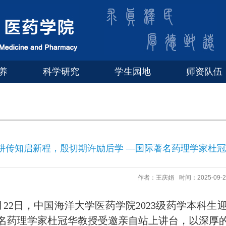
养
科学研究
学生园地
师资队伍
耕传知启新程，殷切期许励后学 —国际著名药理学家杜
作者：王庆娟
时间：2025-09-2
月22日，中国海洋大学医药学院2023级药学本科
名药
理
学家杜冠华
教授受邀
亲自站上讲台，以深厚