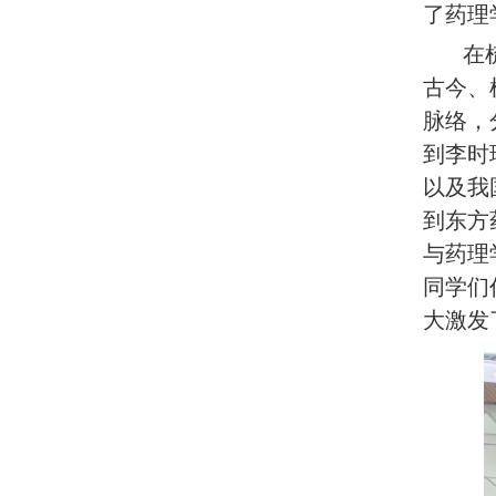
了药理
在梳理
古今、
脉络
，
到李时
以及我
到东方
与药理
同学们
大激发