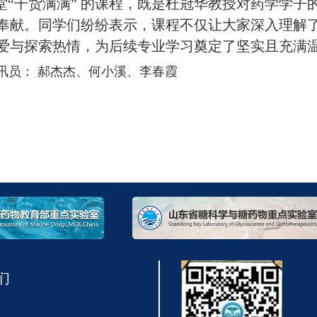
堂
“干货满满” 的课程，既是杜
冠
华
教授
对药学学子
奉献。同学们纷纷表示，课程不仅
让
大家深入理解
爱与探索热情，为后续专业学习奠定了坚实且充满
讯员：
郝杰杰、何小溪、李春霞
们