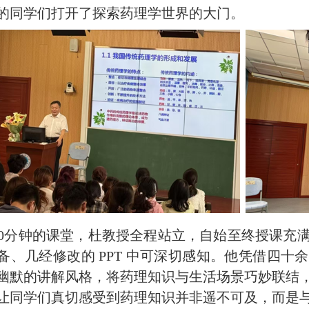
的同学们打开了探索药理学世界的大门。
00分钟的
课堂，
杜教授全程站立，自始至终授课充
备
、几经修改
的 PPT 中可深切感知。他凭
借四十
余
幽默的讲解风格，将药理知识与生活场景巧妙联结
让同学们真切感受到药理知识并非遥不可及，而是