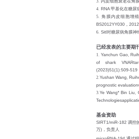
3.
内皮细胞衰老在角
RNA
4.
甲基化在糖尿
5.
角膜内皮细胞增
BS2012YY030
2012
，
Sitl
6.
对糖尿病角膜神
已经发表的主要期
Yanchun Gao, Ruiho
1.
of shark VNARtarg
(2023)51(1):509-519
Yushan Wang, Ruihon
2.
prognostic evaluation
Ye Wang* Bin Liu, 
3.
Technologiesapplicat
基金资助
SIRT1/miR-182
调控
)
万
，负责人
microRNA-194
通过