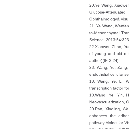
20.Ye Wang, Xiaowen 
Glucose-Attenuated
Ophthalmology& Visu
21. Ye Wang, Wenfeng
to-Mesenchymal Trans
Science. 2013:54:323
22.Xiaowen Zhao, Yus
of young and old mic
author)(IF-2.24)
23. Wang, Ye, Zang, 
endothelial cellular
18. Wang, Ye, Li, W
transcription factor 
19.Wang, Ye, Yin, Ho
Neovascularization, 
20.Pan, Xiaojing, Wa
enhances the adhesi
pathway.Molecular Vis