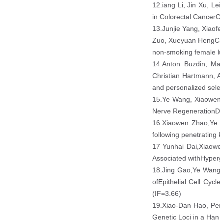
12.iang Li, Jin Xu, L
in Colorectal CancerC
13.Junjie Yang, Xia
Zuo, Xueyuan HengChu
non-smoking female l
14.Anton Buzdin, Ma
Christian Hartmann, A
and personalized sel
15.Ye Wang, Xiaowen 
Nerve RegenerationDi
16.Xiaowen Zhao,Ye 
following penetratin
17 Yunhai Dai,Xiaow
Associated withHyper
18.Jing Gao,Ye Wang
ofEpithelial Cell Cyc
(IF=3.66)
19.Xiao-Dan Hao, Pe
Genetic Loci in a Han