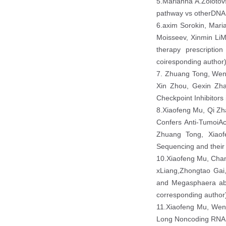
5.Marianna A.Zolotovs
pathway vs otherDNA
6.axim Sorokin, Mari
Moisseev, Xinmin LiM
therapy prescriptio
coiresponding author)
7. Zhuang Tong, Wen
Xin Zhou, Gexin Zh
Checkpoint Inhibitor
8.Xiaofeng Mu, Qi Zh
Confers Anti-TumoiAc
Zhuang Tong, Xiaof
Sequencing and their 
10.Xiaofeng Mu, Chan
xLiang,Zhongtao Gai
and Megasphaera abu
corresponding author
11.Xiaofeng Mu, Wen 
Long Noncoding RNA i