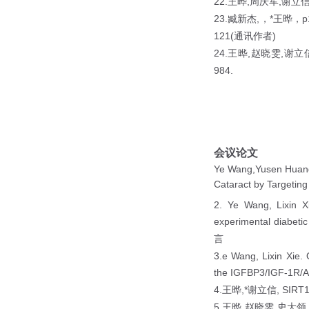
22.
,
,
王晔
周庆军
谢立
23.
,
*
p
臧新杰
，
王晔，
121(
)
通讯作者
24.
,
,
王晔
赵晓雯
谢立
984.
会议论文
Ye Wang,Yusen Huang.
Cataract by Targeting
2. Ye Wang, Lixin Xi
experimental diabeti
言
3.e Wang, Lixin Xie. 
the IGFBP3/IGF-1R/
4.
,*
, SIRT
王晔
谢立信
5.
,
,
王晔
赵晓雯
史大领