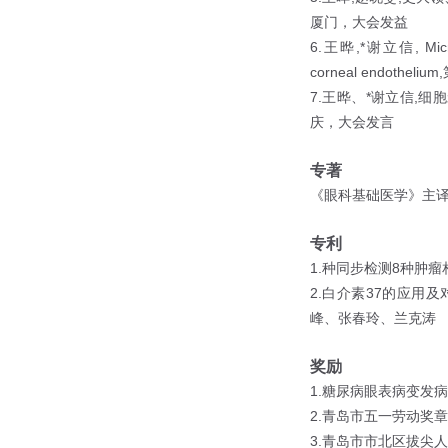
厦门，大会发益
6.
,*
, Mi
王晔
谢立信
corneal endothelium,
7.
*
,
王晔、
谢立信
细胞
庆，大会发言
专著
《眼科基础医学》主
专利
1.
8
种同步检测
种肿瘤
2.
37
白介素
的应用及
峰、张春玲、兰克涛
奖励
1.
糖尿病眼表病变发病
2.
青岛市五一劳动奖章
3.
青岛市市北区拔尖人