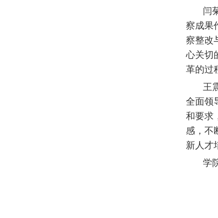
闫菊代
察成果
察整改
心关切
革的过
王震代
全面领
和要求
感，不
新人才
学院党