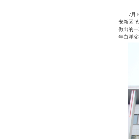
7
月
1
安新区“
做出的一
年白洋淀