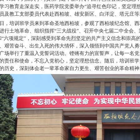
学习教育走深走实，医药学院党委举办“追寻红色印记，坚定理
员及教工支部委员代表赴西柏坡、雄安新区、白洋淀、塔元庄等
日，培训班学员来到革命圣地西柏坡，参观了西柏坡纪念馆、西
进行土地革命、组织指挥“三大战役”、召开中央七届二中全会、
和“六项规定”，深刻感受到革命先烈坚定的共产主义信念和崇高
、艰苦奋斗、出生入死的伟大情怀，深入领悟到中国共产党人勇
广场举行了重温入党誓词活动。铿锵有力的宣誓声，让每一名党
的责任和使命，不忘入党初心，坚定理想信念。随后，培训班学
的历史，深刻体会老一辈革命家自力更生、艰苦创业的革命精神