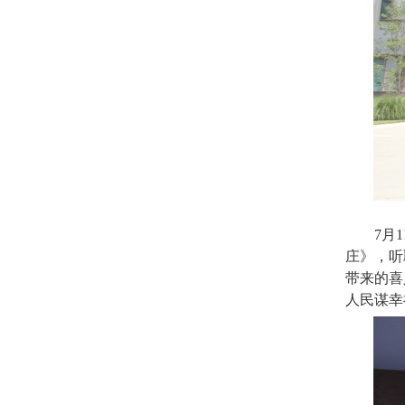
7
月
1
庄》，听
带来的喜
人民谋幸