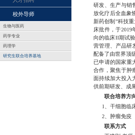
人才招聘
研发、生产与销售
放化疗后全血象
校外导师
新药创制”科技重
生物与医药
床批件，于201
药学专业
向的临床II期试
营管理、产品研
药理学
配备了由世界顶级
研究生联合培养基地
已申请的国家重
合作，聚焦于肿
面持续加大投入
供前期研发、成
联合培养方
1、
干细胞临
2、
肿瘤免疫
联系方式