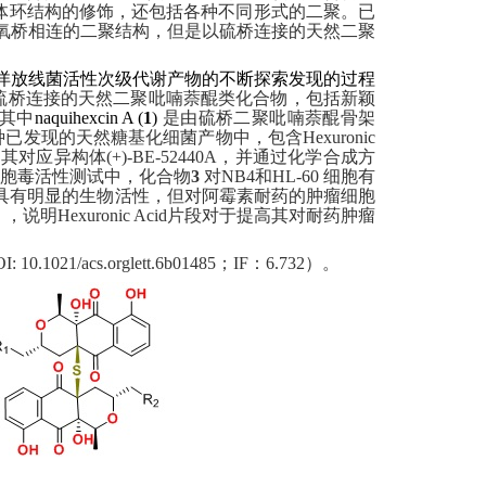
体环结构的修饰，还包括各种不同形式的二聚。
已
氧桥相连的二聚结构，但是以硫桥连接的天然二聚
洋放线菌活性次级代谢产物的不断探索发现的过程
硫桥连接的天然二聚吡喃萘醌类化合物，包括新颖
其中
naquihexcin A
(
1
)
是由硫桥二聚吡喃萘醌骨架
种已发现的天然糖基化细菌产物中，包含
Hexuronic
过其对应异构体
(+)-BE-52440A
，并通过化学合成方
胞毒活性测试中，化合物
3
对
NB4
和
HL-60
细胞有
具有明显的生物活性，但对阿霉素耐药的肿瘤细胞
），说明
Hexuronic Acid
片段对于提高其对耐药肿瘤
I: 10.1021/acs.orglett.6b01485
；
IF
：
6.732
）。