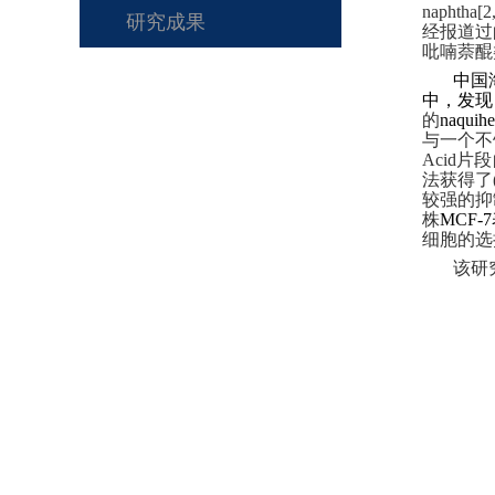
naphtha[2
研究成果
经报道过
吡喃萘醌
中国
中，发现
的
naquihe
与一个不
Acid
片段
法获得了
较强的抑
株
MCF-7
细胞的选
该研