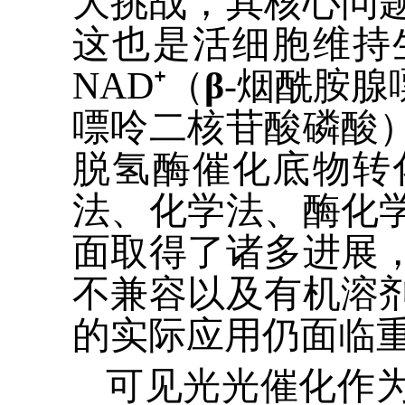
大挑战，其核心问
这也是活细胞维持
NAD⁺
（
β
-
烟酰胺腺
嘌呤二核苷酸磷酸
脱氢酶催化底物转
法、化学法、酶化
面取得了诸多进展
不兼容以及有机溶
的实际应用仍面临
可见光光催化作