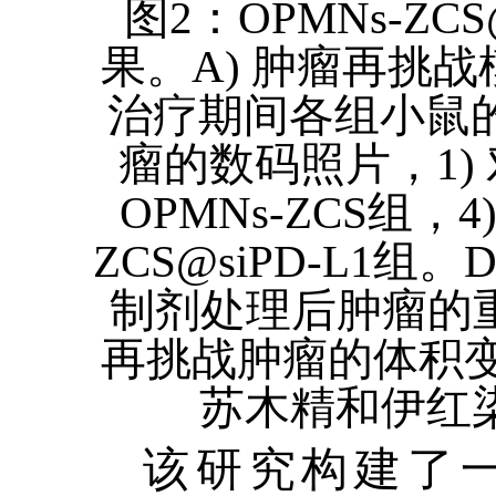
图
2
：
OPMNs-ZCS
果。
A)
肿瘤再挑战
治疗期间各组小鼠
瘤的数码照片，
1)
OPMNs-ZCS
组，
4
ZCS@siPD-L1
组。
D
制剂处理后肿瘤的
再挑战肿瘤的体积
苏木精和伊红
该研究构建了