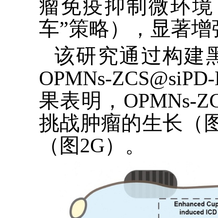
瘤免疫抑制微环境
车”策略），显著
该研究通过构建
OPMNs-ZCS@siPD-
果表明，
OPMNs-ZC
挑战肿瘤的生长（
（图
2G
）。