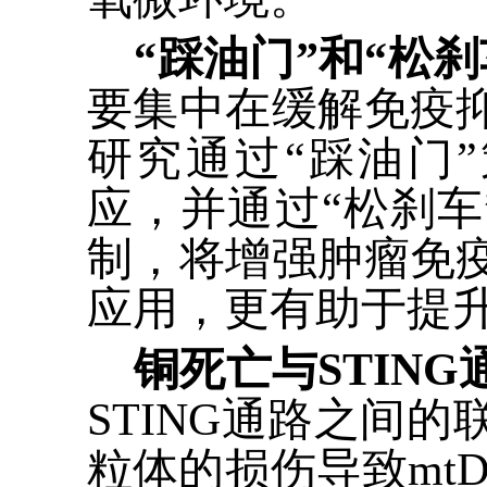
“
踩油门
”
和
“
松刹
要集中在缓解免疫
研究通过
“
踩油门
”
应，并通过
“
松刹车
制，将增强肿瘤免
应用，更有助于提
铜死亡与
STING
STING
通路之间的
粒体的损伤导致
mt