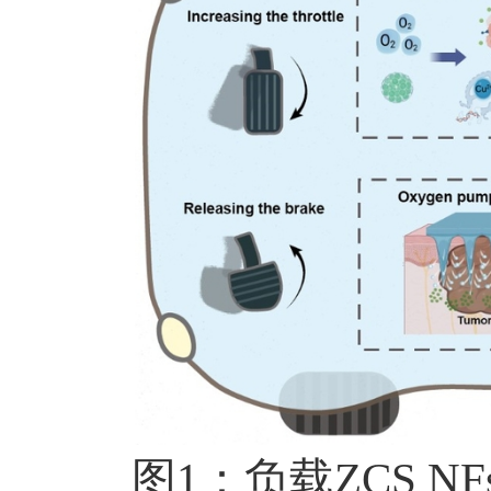
图
1
：
负载
ZCS NF