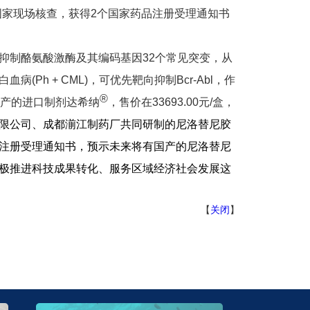
国家现场核查，获得
2
个国家药品注册受理通知书
抑制酪氨酸激酶及其编码基因
32
个常见突变，从
白血病
(Ph + CML)
，可优先靶向抑制
Bcr-Abl
，作
®
产的进口制剂达希纳
，售价在
33693.00
元
/
盒，
限公司、成都湔江制药厂共同研制的尼洛替尼胶
注册受理通知书，预示未来将有国产的尼洛替尼
极推进科技成果转化、服务区域经济社会发展这
【
关闭
】