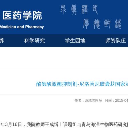
养
科学研究
学生园地
师资队伍
酪氨酸激酶抑制剂-尼洛替尼胶囊获国家
作者：系统管理员
时间：2015-04
5
年
3
月
16
日，我院教师王成博士课题组与青岛海洋生物医药研究