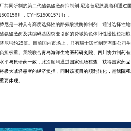
厂共同研制的第二代酪氨酸激酶抑制剂
-
尼洛替尼胶囊顺利通过
500156
川，
CYHS1500157
川）。
替尼是一种具有高度选择性的酪氨酸激酶抑制剂，通过选择性地
酪氨酸激酶及其编码基因突变引起的费城染色体阳性慢性粒细胞
替尼强约
25
倍。目前国内市场上，只有瑞士诺华制药有限公司生
负担极重。我院联合
青岛海洋生物医药研究院、四川协力制药有
水平与原研药一致，此次顺利通过国家现场核查，获得国家药品
将极大减轻患者的经济负担，同时该项目的顺利转化，是我院积
重要体现。