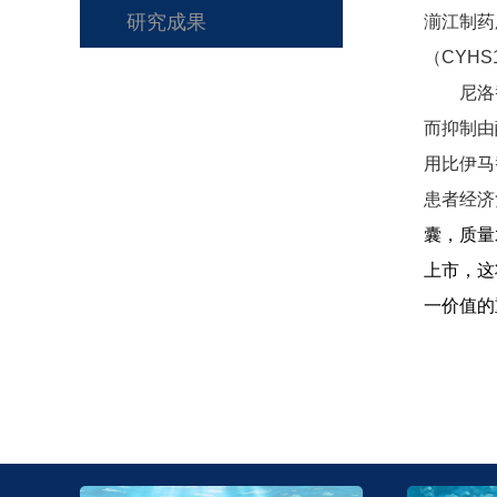
研究成果
湔江制药
（
CYHS1
尼洛
而抑制由
用比伊马
患者经济
囊，质量
上市，这
一价值的