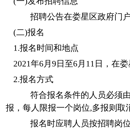
(
一
)
发布招聘信息
招聘公告在娄星区政府门户
(
二
)
报名
1.
报名时间和地点
2021
年
6
月
9
日至
6
月
11
日，在娄
2.
报名方式
符合报名条件的人员必须由
报，每人限报一个岗位
,
多报则取
报名时应聘人员按招聘岗位