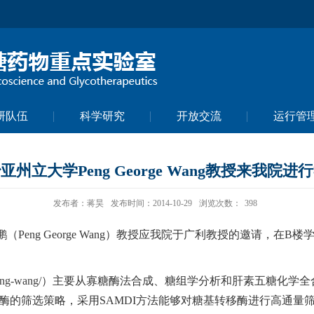
研队伍
科学研究
开放交流
运行管
州立大学Peng George Wang教授来我院
发布者：蒋昊
发布时间：2014-10-29
浏览次数：
398
ng George Wang）教授应我院于广利教授的邀请，在B楼学术厅进行
peng-wang/
）主要从寡糖酶法合成、糖组学分析和肝素五糖化学全
酶的筛选策略，采用SAMDI方法能够对糖基转移酶进行高通量筛