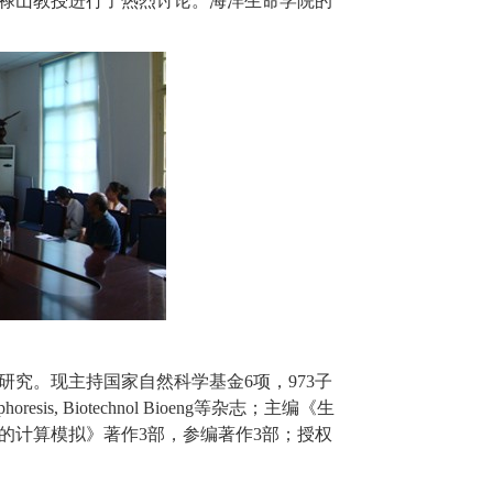
禄山
教授进行了热烈讨论。海洋生命学院的
研究。现主持国家自然科学基金
6
项，
973
子
phoresis, Biotechnol Bioeng
等杂志；主编《生
的计算模拟》著作
3
部，参编著作
3
部；授权