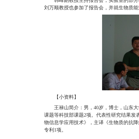
韩峰副
教授主持报告会，实验室的部分
刘万顺
教授也参加了报告会，并就生物质能
【小资料】
王禄山简介：男，
40
岁，博士，山东大
课题等科技部课题
2
项。代表性研究结果发
物信息学应用技术》，主译《生物质的抗降
专利
1
项。