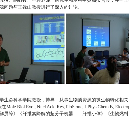
教授、副教授、年轻老师、研究生和本科生参加报告会，并与
王
源问题与
王禄山
教授进行了深入的讨论。
学生命科学学院教授，博导，从事生物质资源的微生物转化相关
表在
Mole Biol Evol, Nucl Acid Res, PloS one, J Phys Chem B, Electro
解屏障》《纤维素降解的超分子机器——纤维小体》《生物燃料