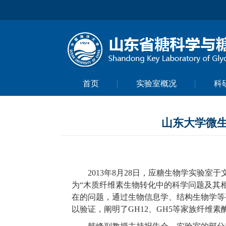
首页
实验室概况
科
山东大学微
2013
年
8
月
28
日
，应糖生物学实验室于
为
“
木
质纤维素生物转化中的科学问题及其
在的问题，通过生物信息学、结构生物学等
以验证，阐明了
GH12
、
GH5
等家族纤维素