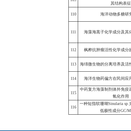
其结构表征
110
海洋动物多糖研
111
海藻海蒿子化学成分及其
112
枫桦抗肿瘤活性化学成分
113
海绵微生物的分离培养及活
114
海洋生物药偏方在民间应
中药复方海藻制剂体外免疫
115
氧化作用
一种短指软珊瑚
Sinularia sp.
116
低极性成分
GC/M