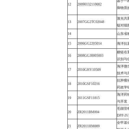
基于一
12
20090132110002
御物质
激光共
13
2007GG2TC02048
链对细
14
山东省
15
2006GG2205014
海洋抗
糖链在
16
2008GG30005003
识别与
海洋微
17
2010GHY10509
技术与
抗肿瘤
18
2010GSF10216
药效学
海洋药
19
2011GSF11815
与开发
毛细管
20
ZR2011BM004
DPP-IV
全甲基
21
ZR2011HM009