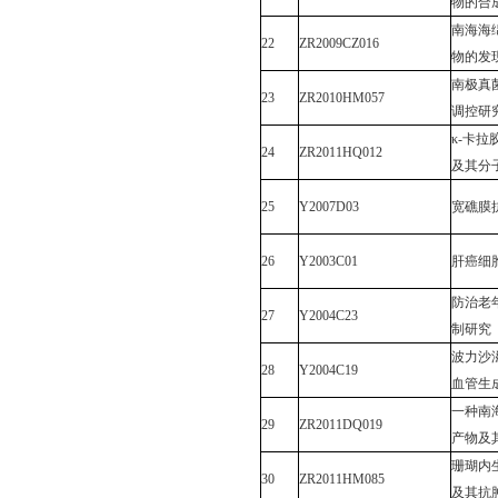
物的合
南海海
22
ZR2009CZ016
物的发
南极真
23
ZR2010HM057
调控研
κ-
卡拉
24
ZR2011HQ012
及其分
25
Y2007D03
宽礁膜
26
Y2003C01
肝癌细
防治老
27
Y2004C23
制研究
波力沙
28
Y2004C19
血管生
一种南
29
ZR2011DQ019
产物及
珊瑚内
30
ZR2011HM085
及其抗