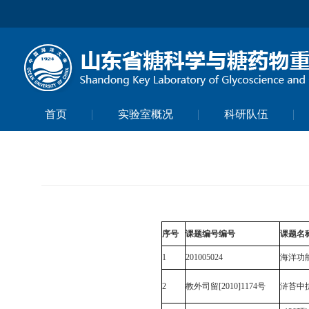
首页
实验室概况
科研队伍
序号
课题编号编号
课题名
1
201005024
海洋功
2
教外司留
[2010]1174
号
浒苔中