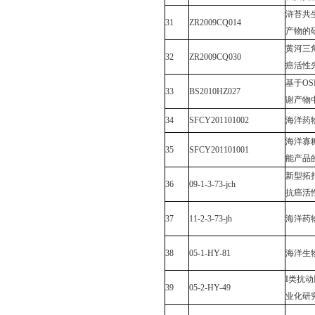
浒苔共
31
ZR2009CQ014
产物的
黄河三
32
ZR2009CQ030
癌活性
基于
OS
33
BS2010HZ027
谢产物
34
SFCY201101002
海洋药
海洋寡
35
SFCY201101001
能产品
新型拓
36
09-1-3-73-jch
抗癌活
37
11-2-3-73-jh
海洋药
38
05-1-HY-81
海洋生
I
类抗动
39
05-2-HY-49
业化研