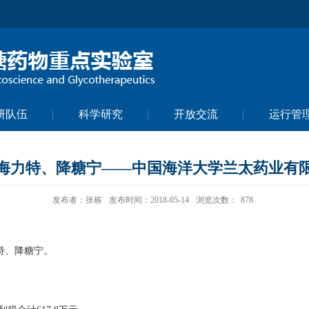
研队伍
科学研究
开放交流
运行管
海力特、降糖宁——中国海洋大学兰太药业有
发布者：张栋
发布时间：2018-05-14
浏览次数：
878
特、降糖宁。