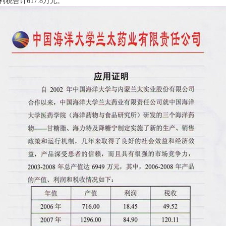
利税合计
617.8
万元。