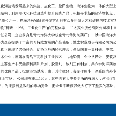
械化湖盐场发展起来的集盐、盐化工、盐田生物、海洋生物为一体的大型
品结构，利用现代化科技改造和提升传统产品，积极寻求新的经济增长点
的单位之一，在海洋药物研究开发方面拥有众多科研人才和雄厚的技术实
物“科研、中试、工业化生产”的完整体系。 兰太实业股份有限公司和中
责任公司（企业前身是青岛海洋大学校企青岛华海制药厂），以中国海洋
心为企业提供了丰富的可持续发展的产品储备；兰太实业股份有限公司为
，真正体现了强强联合、优势互补的经营理念，是我国唯一集科研、中试
技术企业，座落在青岛市高科技工业园区，占地
50
亩，企业从设计、安装
前主要生产非无菌原料药和片剂，胶囊剂、散剂三种制剂，共六种海洋药
的优良产品，投放市场以来，由于其疗效好，毒副作用小，深受国内外专
推上市场。 公司现有职工
120
人，其中具有大中专学历的有
56
人，占
46.9%
证，为迎接日益激烈的市场竞争，把企业不断做强做大打下了坚实的基础