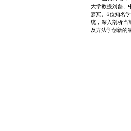
大学教授刘磊、
嘉宾。
6
位知名学
统，深入剖析当
及方法
学创新
的