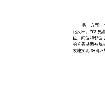
另一方面，
化反应。在
2-
氨
位、间位和邻位
的芳香基团被烷
效地实现
[3+4]
环