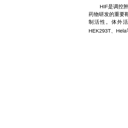
HIF
是调控
药物研发的重要
制活性。体外
HEK293T
、
Hela