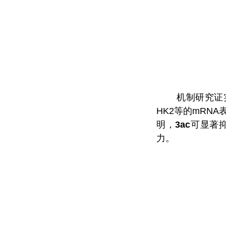
机制研究证
HK2
等的
mRNA
明，
3ac
可显著
力。