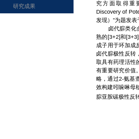
究方面取得重
研究成果
Discovery of Pote
发现）
”
为题发表
卤代腙类化
熟的
[3+2]
和
[3+3]
成子用于环加成
卤代腙极性反转
取具有药理活性
有重要研究价值
略，通过
2-
氨基
效构建吲哚啉母
腙亚胺碳极性反