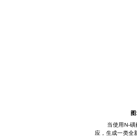
图
当使用
N-
磺
应，生成一类全