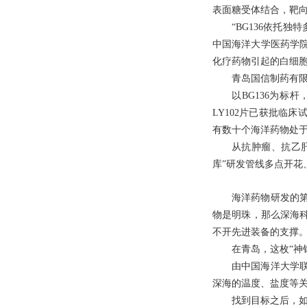
表面糖受体结合，靶
“BG136依托
中国海洋大学医药学
化疗药物引起的白细
青岛国信制药有限
以BG136为
LY102片已获批临床
有数十个海洋药物处于
从抗肿瘤、抗乙
库”研发管线多点开花
海洋药物研发的
物是明珠，那么深海
不开先进装备的支撑
在青岛，这枚“神
由中国海洋大学联
深海的温度、盐度等关
找到目标之后，